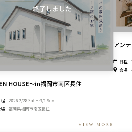
アンテ
日程
会場
EN HOUSE～in福岡市南区長住
日程
2026 2/28 Sat.〜3/1 Sun.
会場
福岡県福岡市南区長住
VIEW MORE