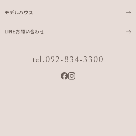
モデルハウス
福岡と沖縄の2拠点にある、AJF HOMEのモデルハウスでは、
住宅デザインや機能性を実際にご覧いただけます。
LINEお問い合わせ
間取りやインテリアの工夫、造作家具の魅力を体感しなが
ら、理想の住まいを具体的にイメージしてください。
モデルハウス見学後、ご希望の方には無料で宿泊体験をご用
tel.092-834-3300
意しています。
一晩過ごすことで、実際の住み心地や快適さを体験し、将来
の生活をより具体的にイメージしていただけます。
モデルハウス福岡
モデルハウス沖縄
モデルハウス福岡