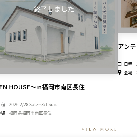
アンテ
日程
会場
EN HOUSE～in福岡市南区長住
日程
2026 2/28 Sat.〜3/1 Sun.
会場
福岡県福岡市南区長住
VIEW MORE