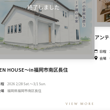
アンテ
日程
会場
EN HOUSE～in福岡市南区長住
日程
2026 2/28 Sat.〜3/1 Sun.
会場
福岡県福岡市南区長住
VIEW MORE