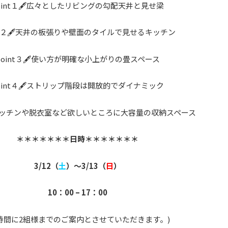
oint１🖋広々としたリビングの勾配天井と見せ梁
nt２🖋天井の板張りや壁面のタイルで見せるキッチン
point３🖋使い方が明確な小上がりの畳スペース
oint４🖋ストリップ階段は開放的でダイナミック
🖋キッチンや脱衣室など欲しいところに大容量の収納スペース
＊＊＊＊＊＊＊日時＊＊＊＊＊＊＊
3/12（
土
）～3/13
（
日
）
10：00 – 17：00
時間に2組様までのご案内とさせていただきます。)