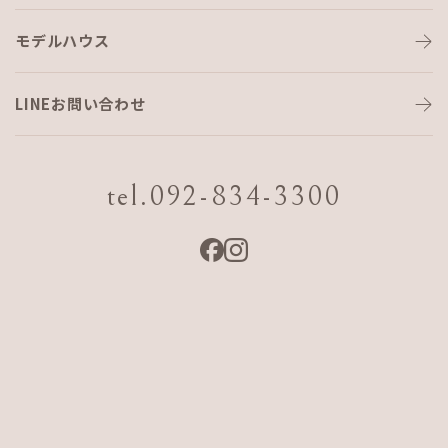
モデルハウス
頑張ります！
LINEお問い合わせ
こんにちは！
tel.092-834-3300
先日、久々に趣味であるゴルフを楽しんできました。
今回はAJFメンバーでプレイしてきましたよ！
11月上旬でしたので暑くもなく寒くもなくで最高のコンディ
ションの
中ゴルフを満喫してきました。