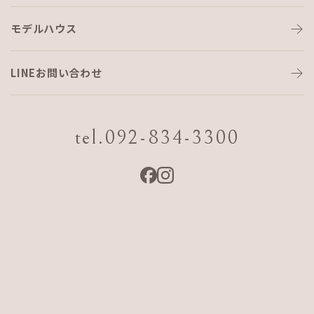
こも
れび
マルシェ
～
ク
リ
ス
マ
ス
マ
ー
ケ
モデルハウス
ッ
ト
～
LINEお問い合わせ
ー２０２１．１１．２８ SUN－
１３：００－１７：３０
tel.092-834-3300
会場:AJFホーム こもれびの家（福岡市早良区脇山1-2-14）
—store―
◇駄菓子屋 こもれび横丁。
◎駄菓子コーナー
・焼たら、アイススティック、ヨーグルトゼリー