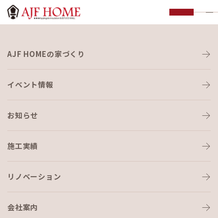
お知らせ
AJF HOMEの家づくり
NEWS
イベント情報
HOME
›
イベント・見学会
›
１１・２８こもれびマルシェ store④駄菓子
屋 こもれび横丁。
お知らせ
イベント・見学会
2021-11-19
施工実績
１１・２８こもれびマルシェ
リノベーション
store④駄菓子屋 こもれび横丁。
会社案内