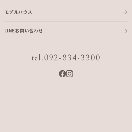
モデルハウス
アニメ・漫画・ゲーム
LINEお問い合わせ
こんにちは。営業事務の松本です。
tel.092-834-3300
最近はめっきり涼しくなって過ごしやすい日々ですね～
弊社事務所でも気づいたら蝉の鳴き声も聞こえなくなり、
夏が終わったなあと感じています。
実際暑くてうだるけど夏が終わると寂しい気分になります