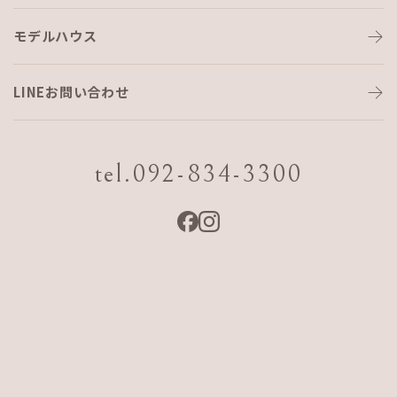
モデルハウス
もう10年…
LINEお問い合わせ
建材部 小平です (#^^#)
机を片付けていたら、懐かしいチラシが出てきました。
tel.092-834-3300
ＡＪＦ ＨＯＭＥ 記念すべき一棟目のオープンハウスのチラ
シ❢