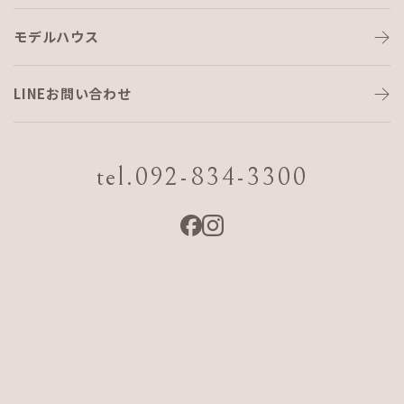
モデルハウス
デイキャンプ⛺
LINEお問い合わせ
こんにちは。
昨日はAJFHOMEの住宅スタッフと
tel.092-834-3300
レクレーション♪♪
緊急事態宣言が続いていたり、
リモート業務や出張、
上棟・完成などが続いていて