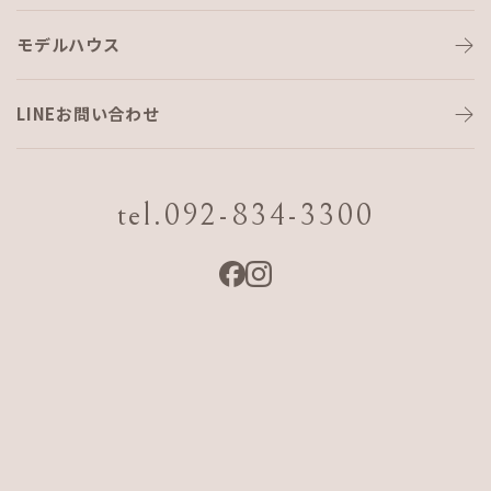
モデルハウス
次の新築物件始まりました
LINEお問い合わせ
こんばんは
いよいよ次の新築物件がスタートしました。
tel.092-834-3300
昨日より基礎工事が始まり、来月上旬に上棟予定です(^^♪
家族全員が今月末に沖縄へ来るので先週木曜日に福岡へ戻り
昨日まで、
引越しの準備でヘロヘロになりながら、どうにか引越しでき
そうです。
4階までの往復はマジでヤバかった😱