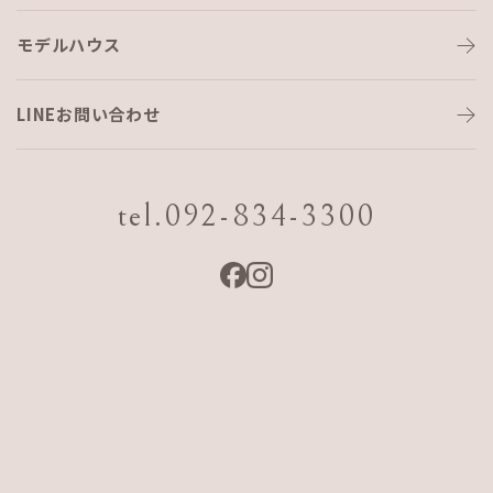
モデルハウス
世界一美しい断熱材~アップルゲー
トセルロース断熱~
LINEお問い合わせ
こんにちは、営業の 勝 伊智郎 です！
tel.092-834-3300
AJF HOME
では16年前から、
アップルゲートセルロース断熱
を1棟も欠かさず標準仕様としてます。
それは
AJFHOME
の考える『いい家づくり！ 』には、湿度管
理が絶対的に必要だと考え、『呼吸する家づくり！』の建
材・工法を工夫して来ました。
そこで、高温多湿な福岡(九州)に最も適した断熱材が、呼吸を
してくれる
セルロースファイバー
の断熱材であると信じてい
るからです。