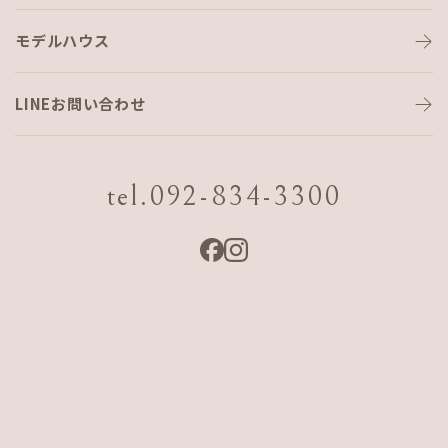
モデルハウス
ホンモノの漆喰は、ウイルスを不
活化！
LINEお問い合わせ
こんにちは、
AJF HOME
営業の 勝 伊智郎 です！
tel.092-834-3300
コロナの影響がまだまだ心配の中、漆喰の性質である強アル
カリに殺菌作用がある事は有名です。
AJF HOME
の内壁を包む、スペイン漆喰 エスタコウォール ・
インドアに、ヒトコロナウイルス・ノロウイルスの
【 不活化
】
効果試験を行いました。
【 不活化 】
とはウイルス本来の動きを失わせる作用のことを
言い、死滅した状態や生物として活動できない状態にするこ
とを意味します。