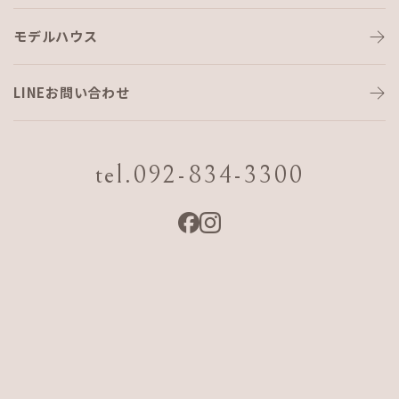
モデルハウス
庭の天敵…🙀
LINEお問い合わせ
こんにちは(^^)
コーディネーターのshigetomiです。
tel.092-834-3300
我が家の庭には猫の💩があります。。。
10年間あの手この手で戦い続けました。来る日も来る日も…
もう…毎朝、💩を探す日課なんか嫌だ！！
っという事で、費用に関しては、清水の舞台から飛び降りる