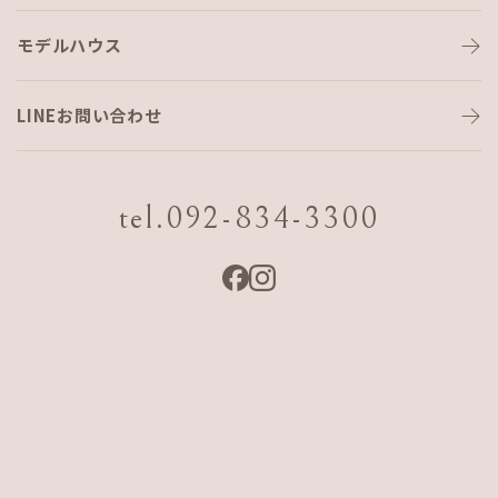
モデルハウス
出張とこれから
LINEお問い合わせ
こんにちは！
猛暑真っ盛りの中も現場で気合い入れてます！杉浦です！
tel.092-834-3300
先日、いつもお世話になっているハウジングスマイルさんの
現場の施工に行ってきました
⛑
現場は武雄、いつものように出張なのですが、いつもと違う
所が
…
今回なんと、ハウジングスマイル新人さん
2
名も施工に参加す
る事に
🎉