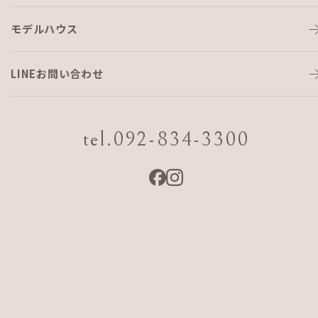
モデルハウス
連休中も、大忙し💦
LINEお問い合わせ
こんにちは
こひらです。
tel.092-834-3300
先週の４連休は、みなさん どのように過ごされましたか！
建設会社様への商品提案を中心に営業活動させていただいて
いる
私は、建設会社様の完成内覧会・構造断熱内覧会のお手伝い
と、
当社AJF HOMEの、モデルハウス完成内覧会と大忙しの４日