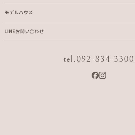
モデルハウス
あつまれ！🐕こもれびの家🌳
LINEお問い合わせ
あつまれ！どう○○の森🌳
が欲しいーーーーー
tel.092-834-3300
あーswitchほしーーーーー
はい、大地です（笑）