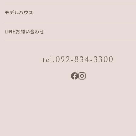
モデルハウス
スタッフ紹介リレー vol.6 建材
部 小平 誠
LINEお問い合わせ
「真面目でコツコツ、みんなを引っ張る存在。意外
tel.092-834-3300
な趣味も！？」