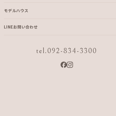
モデルハウス
スタッフ紹介リレー vol.4 現場
監督 中山力哉
LINEお問い合わせ
「いてくれるだけで安心、みんなの頼れるアニキ」
tel.092-834-3300