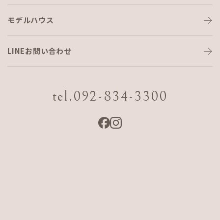
モデルハウス
香りに癒され至福のとき…
LINEお問い合わせ
こんにちは。
寒くなってきて、ホッとしたい時
tel.092-834-3300
お昼ご飯の後にホッとしたい時
本を読みながら横にあるもの。
私の生活の中に常にあるもの