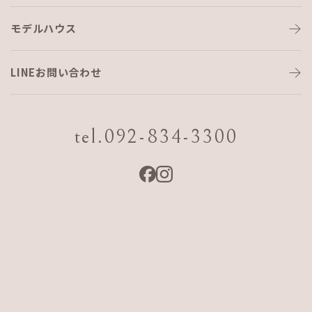
モデルハウス
松ちゃん・まぶーとは⁉️
LINEお問い合わせ
こんばんは！
tel.092-834-3300
まぶーです🙋
最近、日が落ちると一段と寒くなってきましたね💦
みなさんも体調管理に気を付けて下さい😌