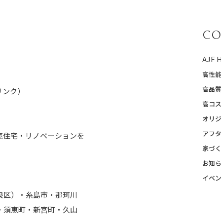
CO
AJF
高性
高品
Pリンク）
高コ
オリ
アフ
売住宅・リノベーションを
家づ
お知
イベ
良区）・糸島市・那珂川
・須恵町・新宮町・久山