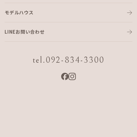
モデルハウス
沖縄県第33回トータルリビングシ
ョウ
LINEお問い合わせ
tel.092-834-3300
沖縄にて例年かなりの来場者数でもはや沖縄での家づくりの
窓口とも呼べる
「第33回トータルリビングショウ」
にこの度AJFHOME沖縄が出店させていただくことになりまし
た！
沖縄での数少ないご予約なしでAJFの家づくりを知っていただ
ける機会になります。沖縄南部でご建築検討中の方は必ずお
越しください！