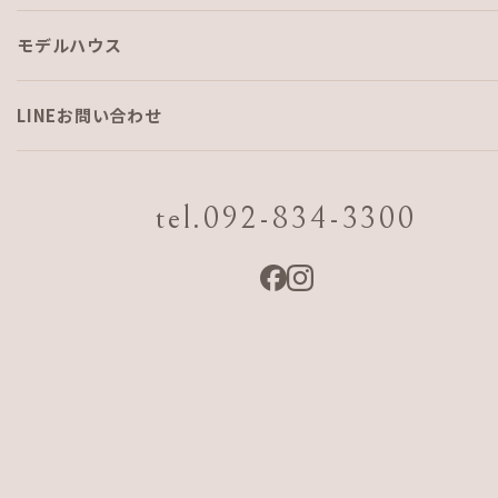
ブログ
2020-08-24
モデルハウス
カリフォルニアスタイル ストー
LINEお問い合わせ
リー2 高温多湿で台風の多い沖縄
でも安心快適な理由とは
tel.092-834-3300
「AJFの標準仕様に、沖縄の風土に合わせた対策をプラス」