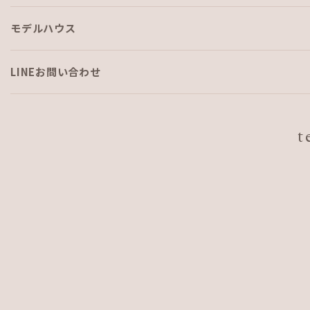
モデルハウス
沖縄旅行プレゼント⁉
LINEお問い合わせ
こんにちは！
t
6月30日発売の家づくりの本夏号にて
AJFHOME沖縄モデルハウスをご紹介しております♪