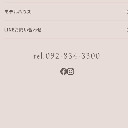
こもれびマルシェ
モデルハウス
－２０１９．５．２６ SUN－
LINEお問い合わせ
１０：００－１６：００
会場:AJFホーム 体感ハウス (福岡市早良区脇山1-2-14）
tel.092-834-3300
―ＷＯＲＫＳＨＯＰ―
◆飛鳥工房
・木のカトラリーづくり
スプーンやフォークなど、オリジナルのカトラリーづくり。