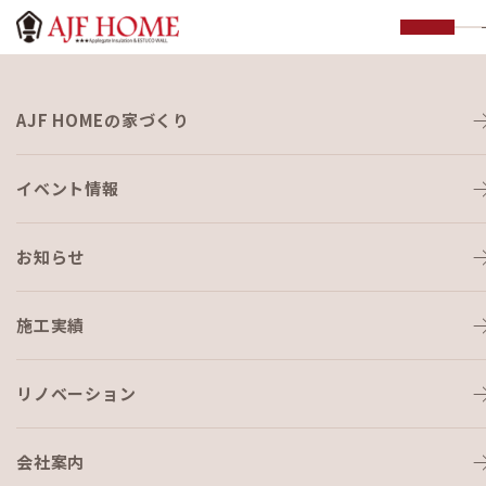
お知らせ
AJF HOMEの家づくり
NEWS
イベント情報
HOME
›
イベント・見学会
›
５・２６こもれびマルシェ ワークショッ
プ ①飛鳥工房さん
お知らせ
イベント・見学会
2019-05-04
施工実績
５・２６こもれびマルシェ ワー
リノベーション
クショップ ①飛鳥工房さん
会社案内