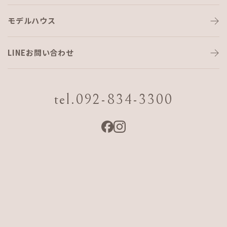
モデルハウス
～家づくり通信～Vol,0ご挨拶
LINEお問い合わせ
皆様はじめまして！
３月にAJFHOMEに入社しましたyamaguchiと申します。
tel.092-834-3300
元々は違う工務店で営業職をしておりましたが、AJFの皆様に
出会い、AJFの家づくりに感動し、一緒に働かせてもらえるこ
とになりました！よろしくお願いしますm(__)m
今回、一番お客様に近い立場でお家づくりをお手伝いさせて
頂く僕から～家づくり通信～として「将来はマイホーム
を…」と思われている方や、「マイホームが欲しいけど、何か
ら始めていいかわからない…」、「お金のこと」、「土地探
し」などについて少ーしずつ書かせて頂こうかなと思ってお
ります(^^)
少しでも多くの方の【夢のマイホーム計画】をお手伝いでき