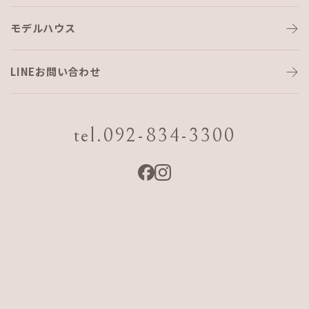
モデルハウス
本日、上棟なり🏠
LINEお問い合わせ
数日前の大寒波とは打って変わり、
今日は暖かな冬晴れとなりました(^^)
tel.092-834-3300
まさに、上棟日和♪
糸島市加布里にある6棟の弊社分譲地、いよいよ最後の棟上げ
となりました。
感慨もひとしおです✨
スペイン漆喰と洋瓦似合うAJFHOMEの街並みの完成までもう
一息！