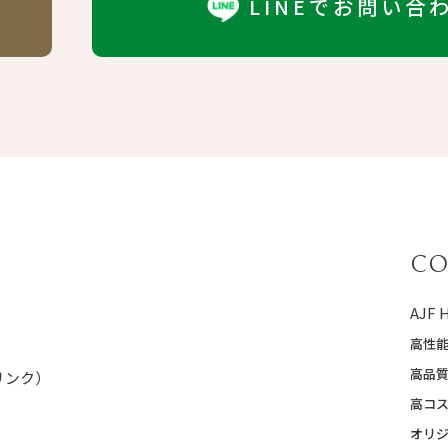
LINEでお問い合
CO
AJF
高性
高品
Pリンク）
高コ
オリ