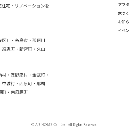
アフ
売住宅・リノベーションを
家づ
お知
イベ
良区）・糸島市・那珂川
・須恵町・新宮町・久山
納村・宜野座村・金武町・
・中城村・西原町・那覇
瀬町・南風原町
© AJF HOME Co., Ltd. All Rights Reserved.