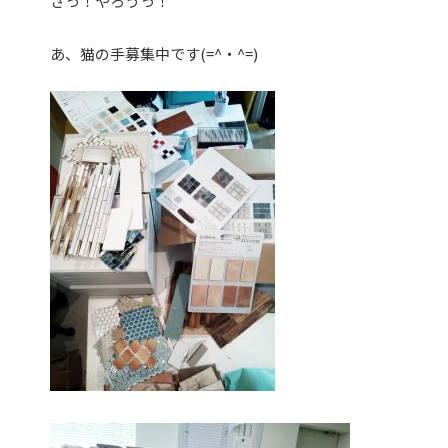
さっ！やろうっ！
あ、猫の手募集中です(=^・^=)