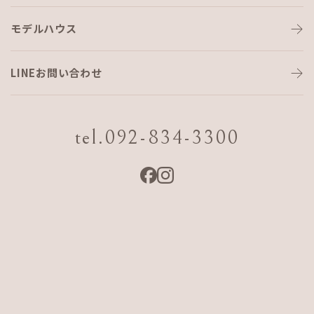
モデルハウス
猪突猛進
LINEお問い合わせ
あけましておめでとうございます㊗️
大地です👍
tel.092-834-3300
2019年は日本が新しい元号に変わる年であり、
AJFの飛躍の年です‼️