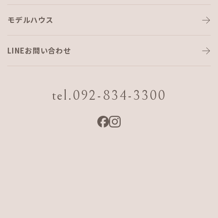
モデルハウス
湿度を考えたホンモノの「いい家
づくり！」
LINEお問い合わせ
こんにちは、
AJF HOME
営業の 勝 伊智郎 です！
tel.092-834-3300
AJF HOME
の「いい家づくり！」では、多種多様な住宅建材
や工法を選ぶ際に、重要視している点が【 湿度管理 】を考え
る事です！
ここ数年、テレビ
CM
でも「
…
なんで断熱材考えないの〜」
と、断熱性能ばかりが取り上げられてますが、工務店にとっ
て断熱性能を上げる事はそれほど難しくありません
住宅の断熱性能を上げるなら、単純に窓をワンランクアップ