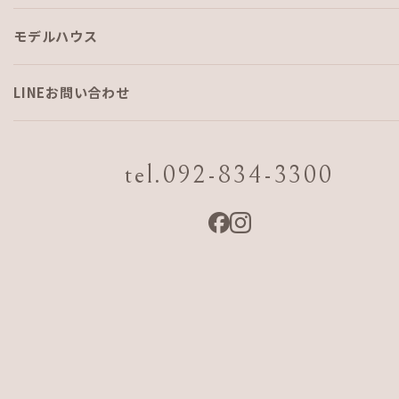
モデルハウス
AJFが子ども部屋をあえて大きく
していないワケ
LINEお問い合わせ
「子ども部屋をミニマムにしてリビングをゆったり」
tel.092-834-3300
こんにちは！
AJFホーム
の広報担当です。今回は、意外
と？！取り上げることがあまりない“子ども部屋”の話題。AJF
では、あえて子ども部屋を大きくしないことをオススメして
います。そのワケをスタッフに聞きながらご紹介します。