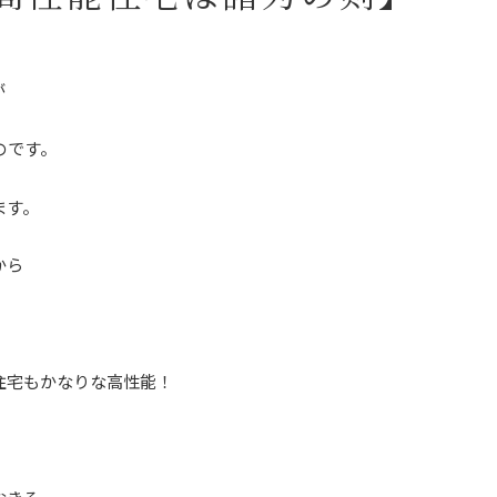
が
のです。
ます。
から
住宅もかなりな高性能！