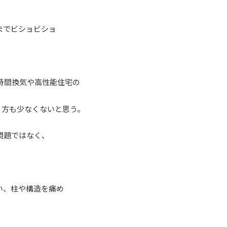
までビショビショ
時間換気や高性能住宅の
る方も少なくないと思う。
問題ではなく、
い、柱や構造を痛め