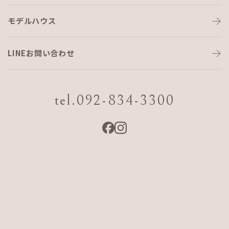
モデルハウス
家づくりにおける体感温度と湿度
の関係性について
LINEお問い合わせ
AJF HOME
では
【 湿度管理 】
を中心に『 いい家づくり！』を
tel.092-834-3300
考えております。
そこで今回は、
【 体感温度と湿度の関係性 】
についてご説明
いたします。
体感温度とは、人の肌が感じる温度感覚を数値化したもので
す。
人は温度計の表示より『 暖かい 』と感じるときもあれば、『
寒い 』と感じるときもあります。
人の感じる体感温度の簡易的計算式は、下記になります。