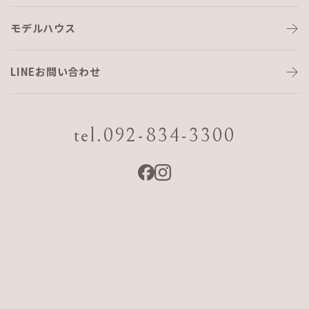
モデルハウス
断熱材は何がいいの？
LINEお問い合わせ
高温多湿な日本において室内充填に最も適した断熱材は
【 セ
ルロース断熱 】
との考えから、
AJF HOME
では、新築住宅か
tel.092-834-3300
らリノベーションまで
【 アップルゲート セルロース断熱 】
の
みを使用してきました。
※アップルゲートセルロース断熱は、唯一の吹付工法（ウォ
ールスプレー工法）