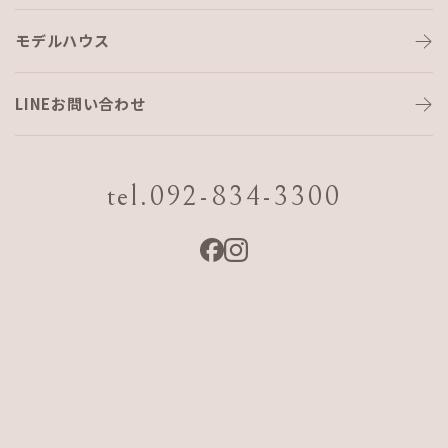
モデルハウス
現在の状況報告♪
LINEお問い合わせ
こんにちは！
住宅アドバイザーのKuwabataです！
tel.092-834-3300
現在、福岡市早良区梅林で新築工事中です🏠
5/21に上棟があり、僕も実際にその現場に立ち合いました！