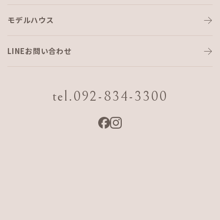
催＊＊＊
モデルハウス
LINEお問い合わせ
＊＊＊今回の完成物件の見どころ＊＊＊
tel.092-834-3300
point１
：漆喰の壁と無垢の床材で
フルリノ
ベ
point２
：玄関横のお部屋の仕切りを工夫し、
シューズクロー
クを確保
しつつ、ご主人様の書斎スペースに
point３
：ダイニングのペンダント照明を活かす
羽目板貼りの
下り天井