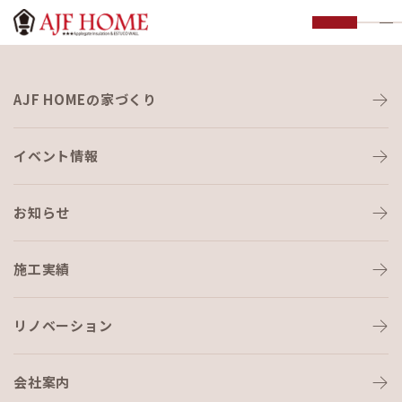
お知らせ
AJF HOMEの家づくり
NEWS
イベント情報
HOME
›
イベント・見学会
›
OPEN HOUSE～in福岡市早良区西新
お知らせ
イベント・見学会
2024-03-22
施工実績
OPEN HOUSE～in福岡市早良区
西新
リノベーション
会社案内
＊＊＊マンションリノベ完成見学会開