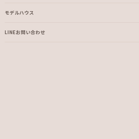
モデルハウス
自宅リフォーム日記 その３
LINEお問い合わせ
前回の記事はコチラ↓↓↓
https://ajf-home.com/2024/01/19/jitakureform_sono2/
自宅リフォームその３
小平（こひら） です。