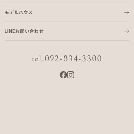
こも
れび
マルシェ
～
ク
リ
ス
マ
ス
マ
ー
ケ
モデルハウス
ッ
ト
～
LINEお問い合わせ
ー２０２３．１１．２６ SUN－
１３：００－１７：３０
tel.092-834-3300
会場:AJFホーム こもれびの家（福岡市早良区脇山1-2-14）
—store―
◇
ミニツリーの飾り付けをしよう！
世界に一つしかないオリジナルのツリーを作ってみません
か？
玄関や窓際に飾れば一気にクリスマス気分🎄