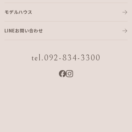
モデルハウス
子ども服とCafeとAJFと♪
LINEお問い合わせ
こんにちは(^^)
コーディネーターのShigetomiです。
tel.092-834-3300
9月30日より、AJFHOME事務所の2階に
子ども服のikencocoとCafeがOPENします♡
今まではお隣のログハウスでされていましたが、
事務所の2階にお引越しです(*’▽’)