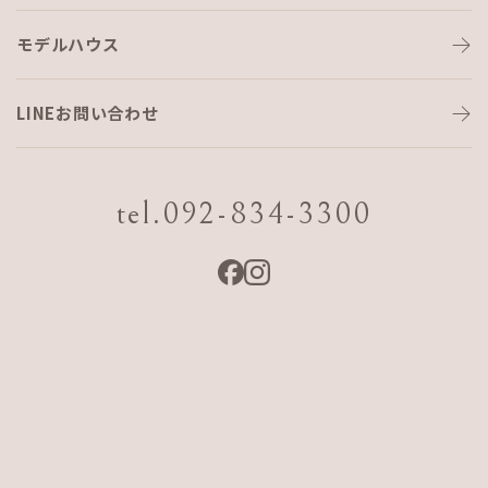
モデルハウス
残暑お見舞い申し上げます
LINEお問い合わせ
皆さん、こんばんは🌞
k.nakayamaです！
tel.092-834-3300
来週末には秋分の日を迎えますが、沖縄はまだまだ残暑厳し
い日が続いております💦
そんな暑い中、相変わらず我が子達はサッカーで走り回る
日々。
我が子ながら応援を通り越して、尊敬✨