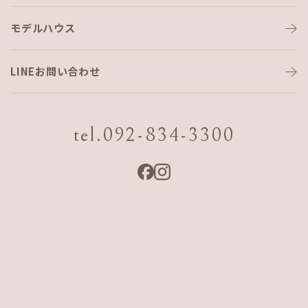
モデルハウス
何年ぶりだろう🤔
LINEお問い合わせ
こんばんは！
まぶーです！
tel.092-834-3300
少し前に行ったご飯の話で、
糸島市芥屋の海水浴場のすぐ近くに
「漁師直営いけす立石」
というご飯屋さんがあるのですが、
おそらく7年ぶりに行きました！