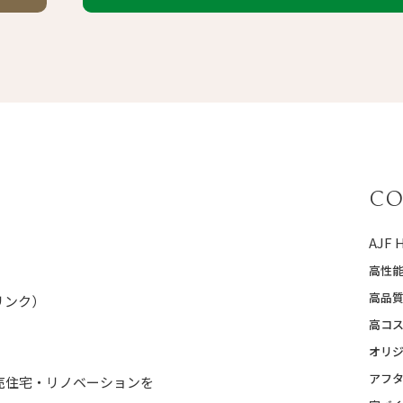
CO
AJF
高性
高品
Pリンク）
高コ
オリ
アフ
売住宅・リノベーションを