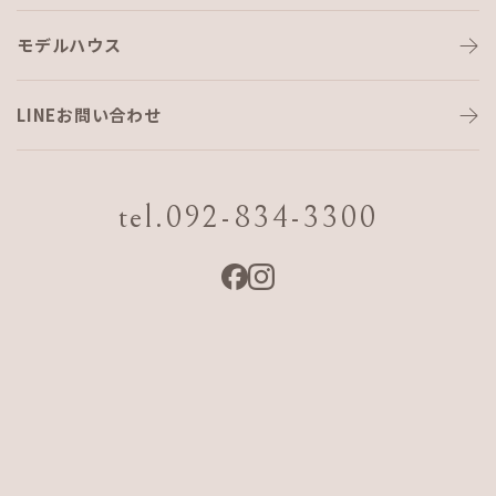
モデルハウス
ちよ通信vol.3〜漆喰と猫〜
LINEお問い合わせ
おはこんにちこんばんは！
最近蒸し暑いですね〜…セルロース作業が楽になるのもまだ
tel.092-834-3300
まだ先になりそうであります。
そういえばこの前ちよを連れて動物病院に行って体重を計って
もらったのですが、なんと理想的な体型と体重でした！