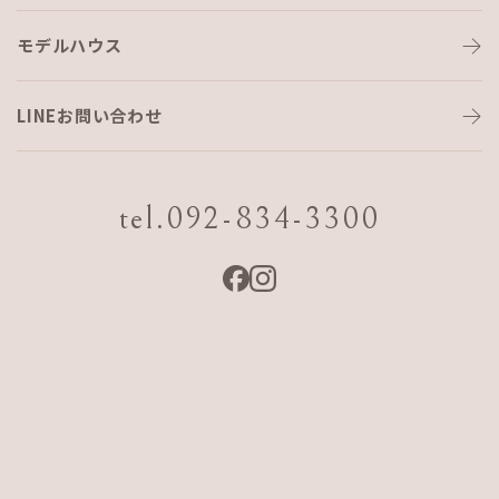
モデルハウス
久しぶりのタイル展示会
LINEお問い合わせ
こんにちは。
コーディネーターのShigetomiです。
tel.092-834-3300
5月とは思えないほど、日差しが痛い毎日ですね☀
油断して紫外線浴びまくっておりますが…
今日は、上村建陶主催のタイル展示会に行って参りました。
コロナでことごとく展示会がなくなっていたので、ホントに久
しぶりの開催でした。