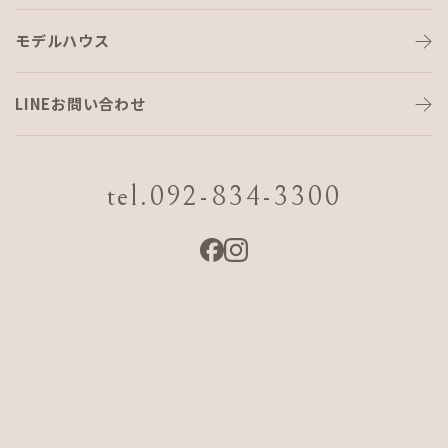
モデルハウス
認定施工店
LINEお問い合わせ
こんにちは大越です。
先日、熊本県にてセルロース吹付施工の研修に行ってきまし
tel.092-834-3300
た。
今回の日程は２日間で行い３名が参加されました。
初日は機械設置と機械整備の手順の説明をし、１０時頃から
壁吹付の研修に入りました。
皆さん初めての経験ですので最初は苦戦していましたが、覚
えるのが早く思っていた以上に