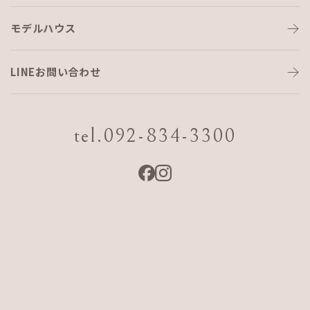
モデルハウス
ジム、はじめました。
LINEお問い合わせ
こんにちは！営業事務の松本です。
tel.092-834-3300
さて。
先日コーディネーターのシマイが肉体改造計画と書いており
ましたが、
実は私も一緒にはじめております。