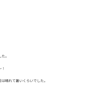
した。
～！
日は晴れて暑いくらいでした。