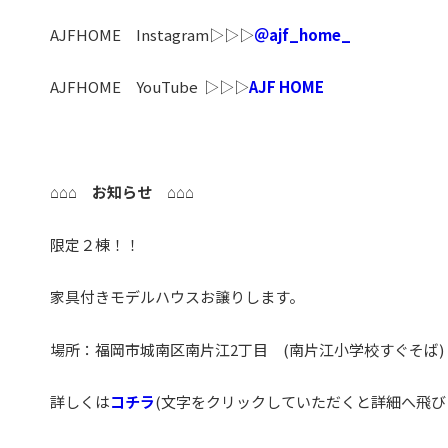
AJFHOME Instagram▷▷▷
＠ajf_home_
AJFHOME YouTube ▷▷▷
AJF HOME
⌂⌂⌂ お知らせ ⌂⌂⌂
限定２棟！！
家具付きモデルハウスお譲りします。
場所：福岡市城南区南片江2丁目 (南片江小学校すぐそば)
詳しくは
コチラ
(文字をクリックしていただくと詳細へ飛び