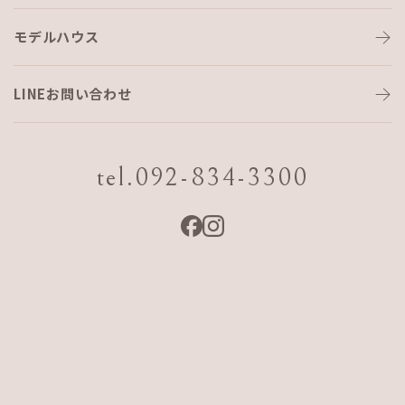
こも
れび
マルシェ
～
ク
リ
ス
マ
ス
マ
ー
ケ
モデルハウス
ッ
ト
～
LINEお問い合わせ
ー２０２２．１１．２７ SUN－
１３：００－１７：３０
tel.092-834-3300
会場:AJFホーム こもれびの家（福岡市早良区脇山1-2-14）
—store―
◇ふわもこツリーを作ろう！
販売価格：500円／１個