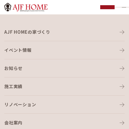
お知らせ
AJF HOMEの家づくり
NEWS
イベント情報
HOME
›
イベント・見学会
›
１１・２７こもれびマルシェ store⑮ふわも
こツリーを作ろう！
お知らせ
イベント・見学会
2022-11-07
施工実績
１１・２７こもれびマルシェ
リノベーション
store⑮ふわもこツリーを作ろう！
会社案内